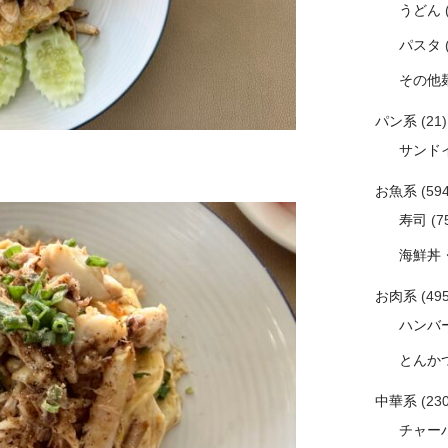
うどん
パスタ
その他
パン系
(21)
サンド
お魚系
(594
寿司
(7
海鮮丼
お肉系
(495
ハンバ
とんか
中華系
(230
チャー