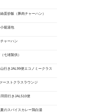
肉絲蛋炒飯（豚肉チャーハン）
の小籠湯包
のチャーハン
當（七堵製供）
山行きJAL99便エコノミークラス
ファーストクラスラウンジ
羽田行きJAL510便
の夏のスパイスカレー鶏白湯