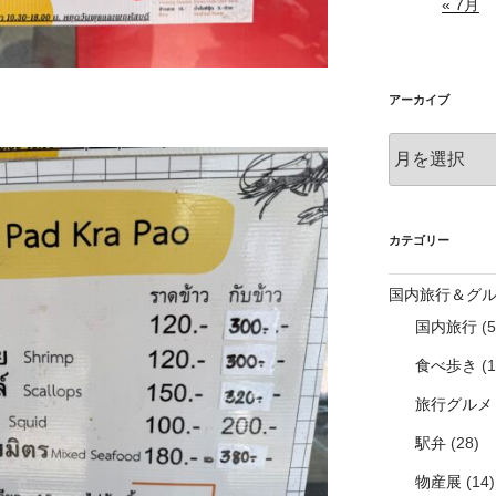
« 7月
アーカイブ
ア
ー
カ
イ
ブ
カテゴリー
国内旅行＆グ
国内旅行
(5
食べ歩き
(1
旅行グルメ
駅弁
(28)
物産展
(14)