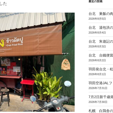
最近の投稿
した
台北 巣飯の
2026年8月5日
台北 湯包洪
2026年8月4日
台北 朱遊記
2026年8月3日
台北 台鐵便
2026年8月2日
羽田発台北・松
2026年8月1日
羽田空港JAL
2026年7月31日
7月2日新千歳発
2026年7月30日
札幌 白鶏舎