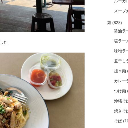
ルーカ
スープ
麺
(828)
醤油ラ
塩ラー
した
味噌ラ
煮干し
担々麺
カレー
つけ麺
沖縄そ
焼きそ
そば
(1