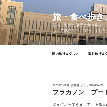
コ
ン
テ
旅・食べ歩き
ン
国内・海外の旅行と食べ歩き、
ツ
もに二拠点生活に移行しました
へ
ス
キ
ッ
国内旅行＆グルメ
海外旅行＆
プ
投
2026年3月25日
投稿者:
まこと＠KAIGAI55
稿
プラカノン プー
日:
タイに戻ってきまして、ある日