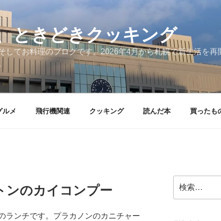
、ときどきクッキング
そしてお料理のブログです。2026年4月から札幌で新生活を
。
グルメ
飛行機関連
クッキング
読んだ本
買ったも
検
トンのカイコンプー
索:
のランチです。プラカノンのカニチャー