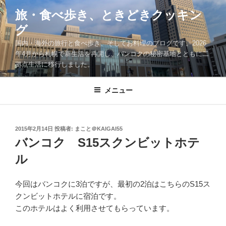
コ
旅・食べ歩き、ときどきクッキン
ン
グ
テ
ン
国内・海外の旅行と食べ歩き、そしてお料理のブログです。2026
ツ
年4月から札幌で新生活を再開し、バンコクの秘密基地とともに二
拠点生活に移行しました。
へ
ス
キ
メニュー
ッ
プ
投
2015年2月14日
投稿者:
まこと＠KAIGAI55
稿
バンコク S15スクンビットホテ
日:
ル
今回はバンコクに3泊ですが、最初の2泊はこちらのS15ス
クンビットホテルに宿泊です。
このホテルはよく利用させてもらっています。