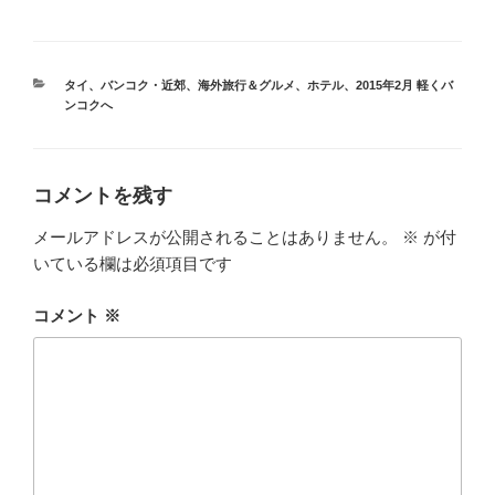
カ
タイ
、
バンコク・近郊
、
海外旅行＆グルメ
、
ホテル
、
2015年2月 軽くバ
テ
ンコクへ
ゴ
リ
ー
コメントを残す
メールアドレスが公開されることはありません。
※
が付
いている欄は必須項目です
コメント
※