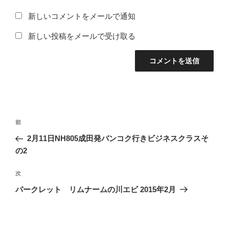
新しいコメントをメールで通知
新しい投稿をメールで受け取る
投
前
前
稿
の
2月11日NH805成田発バンコク行きビジネスクラスそ
ナ
投
の2
ビ
稿
ゲ
次
次
の
ー
パークレット リムナームの川エビ 2015年2月
投
シ
稿
ョ