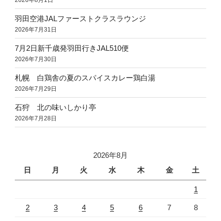
羽田空港JALファーストクラスラウンジ
2026年7月31日
7月2日新千歳発羽田行きJAL510便
2026年7月30日
札幌 白鶏舎の夏のスパイスカレー鶏白湯
2026年7月29日
石狩 北の味いしかり亭
2026年7月28日
2026年8月
日
月
火
水
木
金
土
1
2
3
4
5
6
7
8