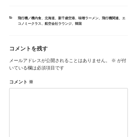
カ
飛行機／機内食
、
北海道
、
新千歳空港
、
味噌ラーメン
、
飛行機関連
、
エ
テ
コノミークラス
、
航空会社ラウンジ
、
韓国
ゴ
リ
ー
コメントを残す
メールアドレスが公開されることはありません。
※
が付
いている欄は必須項目です
コメント
※