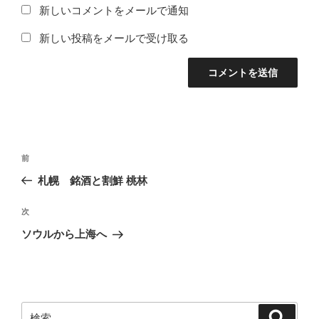
新しいコメントをメールで通知
新しい投稿をメールで受け取る
投
前
前
稿
の
札幌 銘酒と割鮮 桃林
ナ
投
ビ
稿
次
次
ゲ
の
ソウルから上海へ
投
ー
稿
シ
ョ
ン
検
検