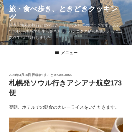
コ
旅・食べ歩き、ときどきクッキン
ン
グ
テ
ン
国内・海外の旅行と食べ歩き、そしてお料理のブログです。2026
ツ
年4月から札幌で新生活を再開し、バンコクの秘密基地とともに二
拠点生活に移行しました。
へ
ス
キ
メニュー
ッ
プ
投
2024年3月18日
投稿者:
まこと＠KAIGAI55
稿
札幌発ソウル行きアシアナ航空173
日:
便
翌朝、ホテルでの朝食のカレーライスをいただきます。