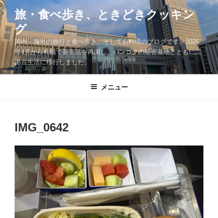
コ
旅・食べ歩き、ときどきクッキン
ン
グ
テ
ン
国内・海外の旅行と食べ歩き、そしてお料理のブログです。2026
ツ
年4月から札幌で新生活を再開し、バンコクの秘密基地とともに二
拠点生活に移行しました。
へ
ス
キ
メニュー
ッ
プ
IMG_0642