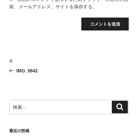
前、メールアドレス、サイトを保存する。
投
前
前
稿
の
IMG_0642
ナ
投
ビ
稿
ゲ
ー
検
検
シ
索
索:
ョ
ン
最近の投稿