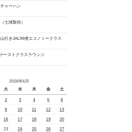
のチャーハン
當（七堵製供）
山行きJAL99便エコノミークラス
ファーストクラスラウンジ
2026年6月
火
水
木
金
土
2
3
4
5
6
9
10
11
12
13
16
17
18
19
20
23
24
25
26
27