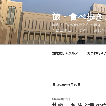
コ
ン
テ
旅・食べ歩き
ン
国内・海外の旅行と食べ歩き、
ツ
もに二拠点生活に移行しました
へ
ス
キ
ッ
国内旅行＆グルメ
海外旅行＆
プ
日:
2026年6月10日
投
2026年6月10日
稿
札幌 あそぶ亀の