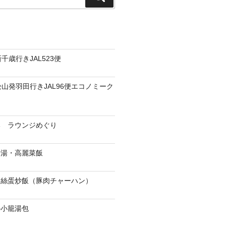
索
千歳行きJAL523便
松山発羽田行きJAL96便エコノミーク
港 ラウンジめぐり
骨湯・高麗菜飯
肉絲蛋炒飯（豚肉チャーハン）
の小籠湯包