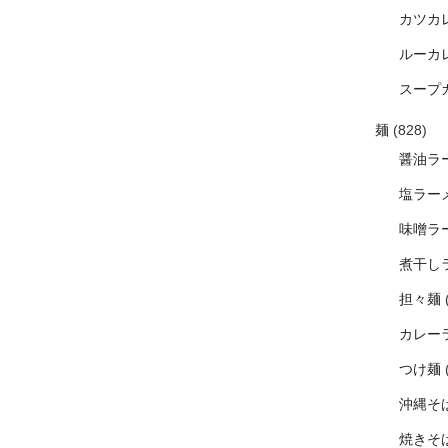
カツカ
ルーカ
スープ
麺
(828)
醤油ラ
塩ラー
味噌ラ
煮干し
担々麺
カレー
つけ麺
沖縄そ
焼きそ