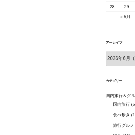
28
29
« 5月
アーカイブ
ア
ー
カ
イ
ブ
カテゴリー
国内旅行＆グ
国内旅行
(5
食べ歩き
(1
旅行グルメ