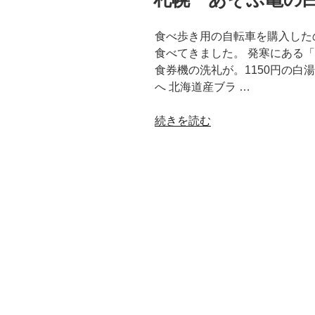
日:
食べ歩き用の自転車を購入した
食べてきました。 発寒にある「
食券機の洗礼が。1150円の白
へ 北海道産ブラ …
“札
続きを読む
幌
あ
そ
ぶ
亀
の
白
湯
ニ
ボ
シ