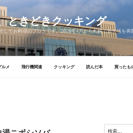
、ときどきクッキング
そしてお料理のブログです。2026年4月から札幌で新生活を
。
グルメ
飛行機関連
クッキング
読んだ本
買ったも
検
白湯ニボシソバ