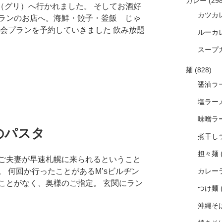
カレー
(298
s（グリ）へ行かれました。 そしてお酒好
カツカ
ランのお店へ。海鮮・餃子・釜飯 じゃ
次会プランを予約していきました 飲み放題
ルーカ
スープ
麺
(828)
醤油ラ
塩ラー
味噌ラ
のパスタ
煮干し
担々麺
ご夫妻が早速札幌に来られるということ
 何回か行ったことがあるM’sビルヂン
カレー
ことがなく、奥様のご指定。 玄関にラン
つけ麺
沖縄そ