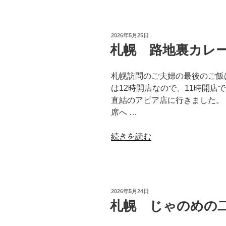
チ
ャ
コ
投
2026年5月25日
ー
稿
札幌 路地裏カレ
日:
ル
ス
札幌訪問のご夫婦の最後のご飯は、R
タ
は12時開店なので、11時開店
ン
直結のアピア店に行きました。 
ド
席へ …
の
ガ
“札
続きを読む
チ
幌
ャ
路
飲
地
み
裏
プ
投
2026年5月24日
カ
ラ
稿
札幌 じゃのめの
日:
レ
ン”
ー
の