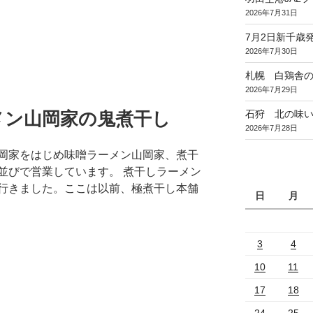
2026年7月31日
7月2日新千歳発
2026年7月30日
札幌 白鶏舎
2026年7月29日
メン山岡家の鬼煮干し
石狩 北の味
2026年7月28日
岡家をはじめ味噌ラーメン山岡家、煮干
並びで営業しています。 煮干しラーメン
行きました。ここは以前、極煮干し本舗
日
月
3
4
10
11
17
18
24
25