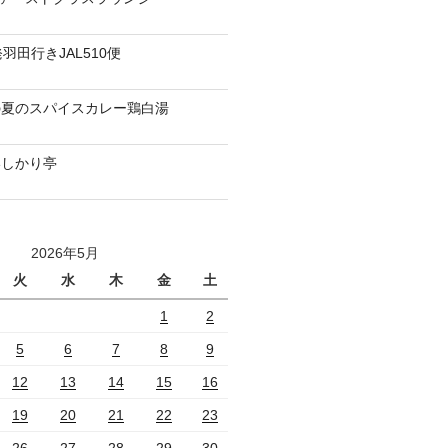
羽田行きJAL510便
の夏のスパイスカレー鶏白湯
いしかり亭
2026年5月
火
水
木
金
土
1
2
5
6
7
8
9
12
13
14
15
16
19
20
21
22
23
26
27
28
29
30