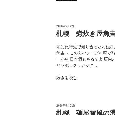
幌
イ
ル
ピ
投
2026年5月22日
ー
稿
札幌 煮炊き屋魚
日:
ノ
の
前に旅行先で知り合ったお嬢さ
パ
魚吉へ こちらのテーブル席で3
ス
ーから 日本酒もあるでよ 店
タ”
サッポロクラシック …
の
“札
続きを読む
幌
煮
炊
き
投
2026年5月21日
屋
稿
札幌 麺屋雪風の
日:
魚