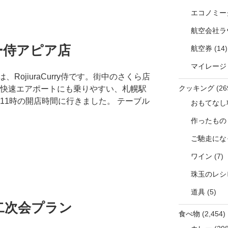
エコノミー
航空会社ラ
ー侍アピア店
航空券
(14)
マイレージ
ojiuraCurry侍です。街中のさくら店
クッキング
(26
で快速エアポートにも乗りやすい、札幌駅
11時の開店時間に行きました。 テーブル
おもてなし
作ったもの
ご馳走にな
ワイン
(7)
珠玉のレシ
道具
(5)
二次会プラン
食べ物
(2,454)