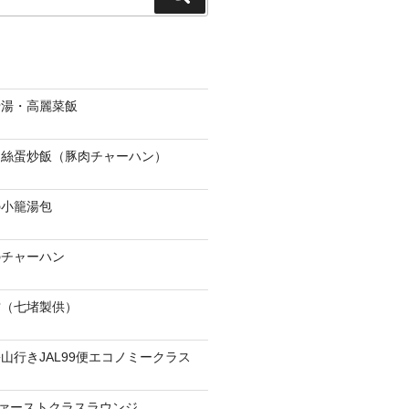
索
骨湯・高麗菜飯
肉絲蛋炒飯（豚肉チャーハン）
の小籠湯包
のチャーハン
當（七堵製供）
山行きJAL99便エコノミークラス
ファーストクラスラウンジ