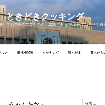
、ときどきクッキング
そしてお料理のブログです。2026年4月から札幌で新生活を
。
グルメ
飛行機関連
クッキング
読んだ本
買ったも
検
ら「うぉんたな」