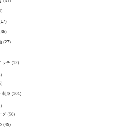
ば
(31)
0)
(17)
(35)
麺
(27)
イッチ
(12)
)
5)
・刺身
(101)
)
ーグ
(58)
つ
(49)