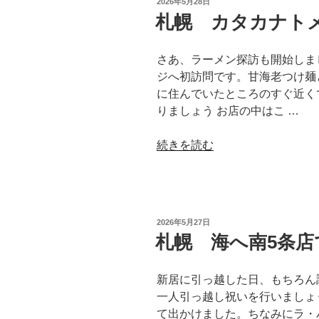
投
2026年5月28日
ラ
稿
札幌 カタカナト
日:
ー
メ
さあ、ラーメン探訪も開始しま
ン
ジへ初訪問です。甘海老つけ麺
山
に住んでいたところのすぐ近く
岡
りましょう お店の中はこ …
家
の
“札
続きを読む
鬼
幌
煮
カ
干
タ
し”
カ
の
投
2026年5月27日
ナ
稿
札幌 海へ南5条店
日:
ト
メ
新居に引っ越した日、もちろん
ジ
一人引っ越し祝いを行いましょ
の
て出かけました。ちなみにラ・
味