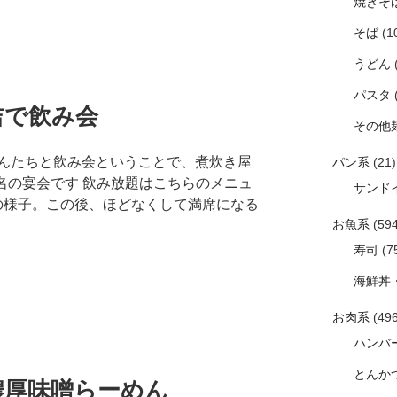
焼きそ
そば
(1
うどん
パスタ
吉で飲み会
その他
んたちと飲み会ということで、煮炊き屋
パン系
(21)
名の宴会です 飲み放題はこちらのメニュ
サンド
内の様子。この後、ほどなくして満席になる
お魚系
(594
寿司
(7
海鮮丼
お肉系
(496
ハンバ
とんか
濃厚味噌らーめん