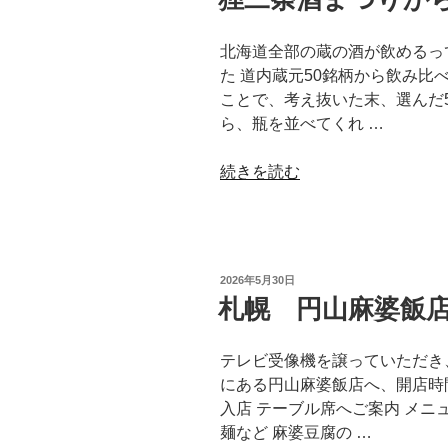
日:
北海道全部の蔵の酒が飲めるっ
た 道内蔵元50銘柄から飲み比べ
ことで、考え抜いた末、選んだ
ら、瓶を並べてくれ …
“狸
続きを読む
二
条
酒
ま
投
2026年5月30日
つ
稿
札幌 円山麻婆飯
日:
り
か
テレビ受像機を譲っていただき
ら
にある円山麻婆飯店へ、開店時
「う
入店 テーブル席へご案内 メニ
ぉ
麺など 麻婆豆腐の …
ん