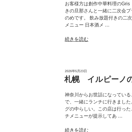
お客様方は創作中華料理のGri
侍
きの旦那さんと一緒に二次会プ
ア
のめです。 飲み放題付きの二
ピ
メニュー 日本酒メ …
ア
店”
“札
続きを読む
の
幌
じ
ゃ
の
投
2026年5月23日
め
稿
札幌 イルピーノ
日:
の
二
神奈川からお世話になっている
次
で、一緒にランチに行きました。
会
グの中らしい。この店は行った
プ
チメニューが提示してあ …
ラ
ン”
“札
続きを読む
の