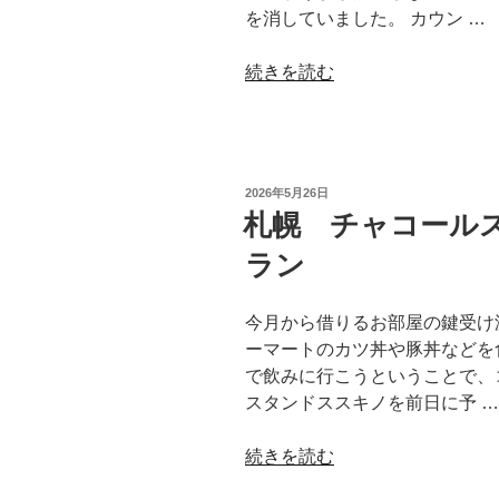
を消していました。 カウン …
玉
付
“札
続きを読む
ら
幌
ぁ
海
麺”
へ
の
南
投
2026年5月26日
5
稿
札幌 チャコール
日:
条
ラン
店
で
一
今月から借りるお部屋の鍵受け
人
ーマートのカツ丼や豚丼などを
飲
で飲みに行こうということで、
み”
スタンドススキノを前日に予 …
の
“札
続きを読む
幌