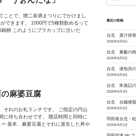
索:
てことで、狸二条酒まつりにでかけまし
最近の投稿
ができます。 1000円で5種類飲めるって
5銘柄 このようにプラカップに注いだ
台北 原汁排
2026年8月6日
台北 巣飯の
2026年8月5日
台北 湯包洪
2026年8月4日
台北 朱遊記
店の麻婆豆腐
2026年8月3日
台北 台鐵便
2026年8月2日
、それのお礼ランチです。 ご指定の円山
間に待ち合わせです。 開店時間と同時に
羽田発台北・松
ュー 基本、麻婆豆腐とそれに派生した丼や
2026年8月1日
羽田空港JAL