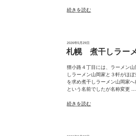
た
“札
続きを読む
な」”
幌
の
円
山
麻
投
2026年5月29日
婆
稿
札幌 煮干しラー
日:
飯
店
狸小路４丁目には、ラーメン山
の
しラーメン山岡家と３軒がほぼ
麻
を求め煮干しラーメン山岡家へ
婆
という名前でしたが名称変更 …
豆
腐”
“札
続きを読む
の
幌
煮
干
し