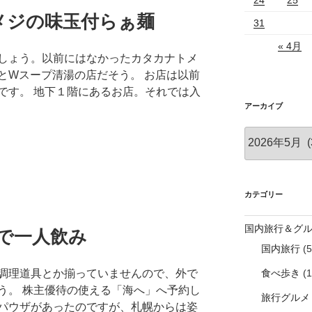
メジの味玉付らぁ麺
31
« 4月
しょう。以前にはなかったカタカナトメ
とWスープ清湯の店だそう。 お店は以前
です。 地下１階にあるお店。それでは入
アーカイブ
ア
ー
カ
イ
ブ
カテゴリー
国内旅行＆グ
で一人飲み
国内旅行
(5
調理道具とか揃っていませんので、外で
食べ歩き
(1
う。 株主優待の使える「海へ」へ予約し
旅行グルメ
パウザがあったのですが、札幌からは姿