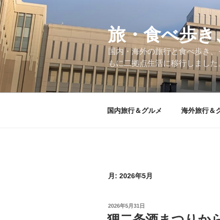
コ
ン
テ
旅・食べ歩き
ン
国内・海外の旅行と食べ歩き、
ツ
もに二拠点生活に移行しました
へ
ス
キ
ッ
国内旅行＆グルメ
海外旅行＆
プ
月:
2026年5月
投
2026年5月31日
稿
狸二条酒まつりか