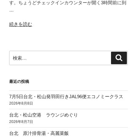
す。ちょうどチェックインカウンターが開く3時間前に到
…
“ス
続きを読む
ワ
ン
ナ
プ
検
検
ー
索
索:
ム
空
最近の投稿
港
で
7月5日台北・松山発羽田行きJAL96便エコノミークラス
ラ
2026年8月8日
ウ
ン
台北・松山空港 ラウンジめぐり
ジ
2026年8月7日
を
台北 原汁排骨湯・高麗菜飯
は