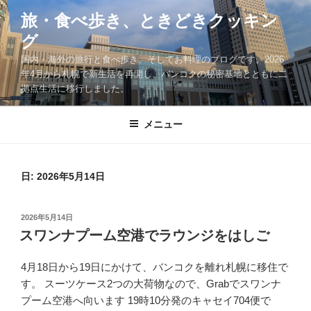
コ
旅・食べ歩き、ときどきクッキン
ン
グ
テ
ン
国内・海外の旅行と食べ歩き、そしてお料理のブログです。2026
ツ
年4月から札幌で新生活を再開し、バンコクの秘密基地とともに二
拠点生活に移行しました。
へ
ス
キ
メニュー
ッ
プ
日:
2026年5月14日
投
2026年5月14日
稿
スワンナプーム空港でラウンジをはしご
日:
4月18日から19日にかけて、バンコクを離れ札幌に移住で
す。 スーツケース2つの大荷物なので、Grabでスワンナ
プーム空港へ向います 19時10分発のキャセイ704便で