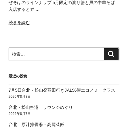
ぜそばのラインナップ 5月限定の渡り蟹と貝の中華そば
入店すると券 …
“札
続きを読む
幌
貝
麺
ぶ
検
検
こ
索
索:
う
の
最近の投稿
貝
麺”
7月5日台北・松山発羽田行きJAL96便エコノミークラス
の
2026年8月8日
台北・松山空港 ラウンジめぐり
2026年8月7日
台北 原汁排骨湯・高麗菜飯