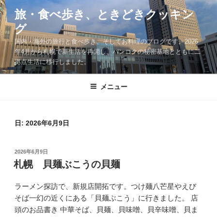
コ
旅・食べ歩き、ときどきクッキン
ン
グ
テ
ン
国内・海外の旅行と食べ歩き、そしてお料理のブログです。2026
ツ
年4月から札幌で新生活を再開し、バンコクの秘密基地とともに二
拠点生活に移行しました。
へ
ス
キ
メニュー
ッ
プ
日:
2026年6月9日
投
2026年6月9日
稿
札幌 貝麺ぶこうの貝麺
日:
ラーメン探訪で、新規店開拓です。つけ麺八芒星やえび
そば一幻の近くにある「貝麺ぶこう」に行きました。 店
頭のお品書き 中華そば、貝麺、貝味噌、貝辛味噌、貝ま