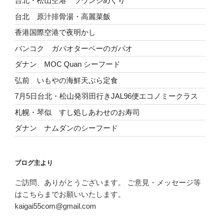
台北・松山空港 ラウンジめぐり
台北 原汁排骨湯・高麗菜飯
香港国際空港で夜明かし
バンコク ガパオターペーのガパオ
ダナン MOC Quan シーフード
弘前 いもやの海鮮天ぷら定食
7月5日台北・松山発羽田行きJAL96便エコノミークラス
札幌・琴似 すし処しあわせのお寿司
ダナン ナムダンのシーフード
ブログ主より
ご訪問、ありがとうございます。 ご意見・メッセージ等
はこちらまでお願いいたします。
kaigai55com@gmail.com