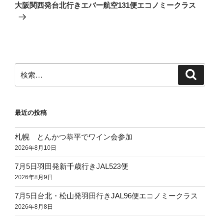
の
ー
大阪関西発台北行きエバー航空131便エコノミークラス
投
シ
稿
ョ
ン
検
検
索
索:
最近の投稿
札幌 とんかつ恭平でワイン会参加
2026年8月10日
7月5日羽田発新千歳行きJAL523便
2026年8月9日
7月5日台北・松山発羽田行きJAL96便エコノミークラス
2026年8月8日