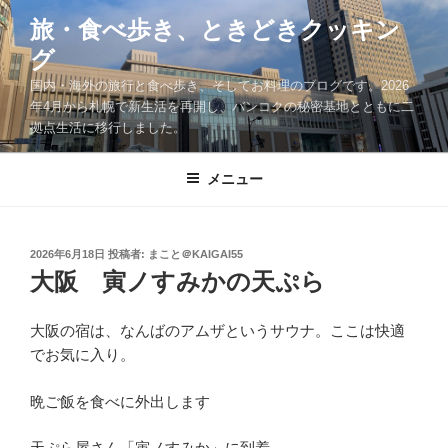
コ
旅・食べ歩き、ときどきクッキン
ン
グ
テ
ン
国内・海外の旅行と食べ歩き、そしてお料理のブログです。2026
ツ
年4月から札幌で新生活を再開し、バンコクの秘密基地とともに二
拠点生活に移行しました。
へ
ス
キ
メニュー
ッ
プ
投
2026年6月18日
投稿者:
まこと＠KAIGAI55
稿
大阪 寅ノすみかの天ぷら
日:
大阪の宿は、なんばのアムザというサウナ。ここは快適
でお気に入り。
晩ご飯を食べに外出します
天ぷら屋さん「寅ノすみか」に到着