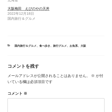
大阪梅田 えびのやの天丼
2022年12月18日
国内旅行＆グルメ
カ
国内旅行＆グルメ
、
食べ歩き
、
旅行グルメ
、
お魚系
、
大阪
テ
ゴ
リ
ー
コメントを残す
メールアドレスが公開されることはありません。
※
が付
いている欄は必須項目です
コメント
※