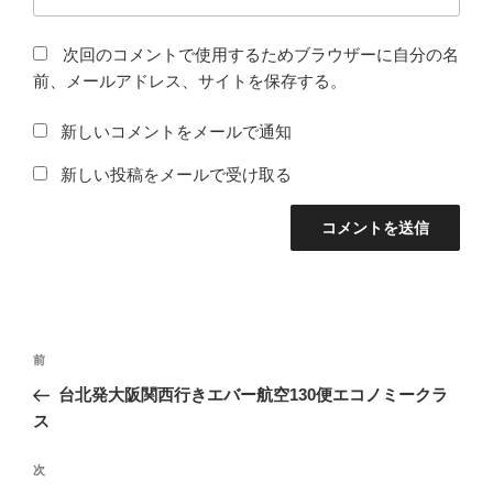
次回のコメントで使用するためブラウザーに自分の名
前、メールアドレス、サイトを保存する。
新しいコメントをメールで通知
新しい投稿をメールで受け取る
投
前
前
稿
の
台北発大阪関西行きエバー航空130便エコノミークラ
ナ
投
ス
ビ
稿
ゲ
次
次