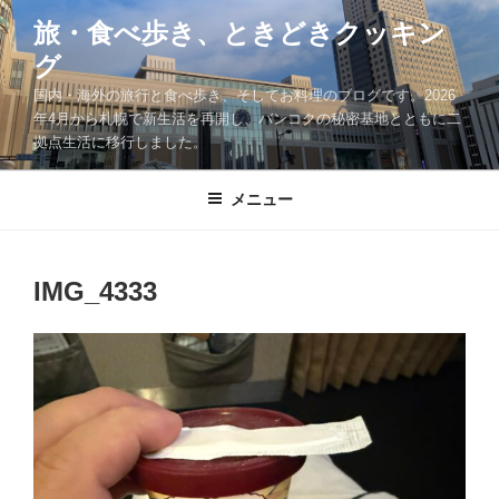
コ
旅・食べ歩き、ときどきクッキン
ン
グ
テ
ン
国内・海外の旅行と食べ歩き、そしてお料理のブログです。2026
ツ
年4月から札幌で新生活を再開し、バンコクの秘密基地とともに二
拠点生活に移行しました。
へ
ス
キ
メニュー
ッ
プ
IMG_4333