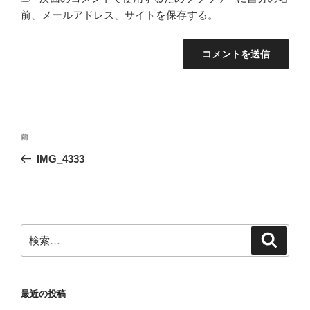
前、メールアドレス、サイトを保存する。
投
前
前
稿
の
IMG_4333
ナ
投
ビ
稿
ゲ
ー
検
検
シ
索
索:
ョ
ン
最近の投稿