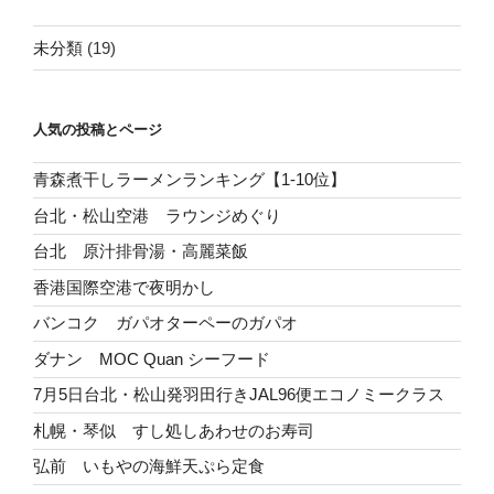
未分類
(19)
人気の投稿とページ
青森煮干しラーメンランキング【1-10位】
台北・松山空港 ラウンジめぐり
台北 原汁排骨湯・高麗菜飯
香港国際空港で夜明かし
バンコク ガパオターペーのガパオ
ダナン MOC Quan シーフード
7月5日台北・松山発羽田行きJAL96便エコノミークラス
札幌・琴似 すし処しあわせのお寿司
弘前 いもやの海鮮天ぷら定食