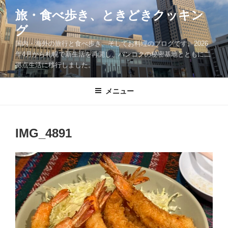
コ
旅・食べ歩き、ときどきクッキン
ン
グ
テ
ン
国内・海外の旅行と食べ歩き、そしてお料理のブログです。2026
ツ
年4月から札幌で新生活を再開し、バンコクの秘密基地とともに二
拠点生活に移行しました。
へ
ス
キ
メニュー
ッ
プ
IMG_4891