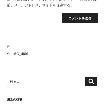
前、メールアドレス、サイトを保存する。
投
前
前
稿
の
IMG_4891
ナ
投
ビ
稿
ゲ
ー
検
検
シ
索
索:
ョ
ン
最近の投稿