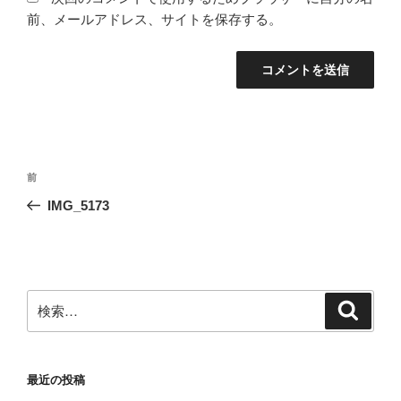
前、メールアドレス、サイトを保存する。
投
前
前
稿
の
IMG_5173
ナ
投
ビ
稿
ゲ
ー
検
検
シ
索
索:
ョ
ン
最近の投稿