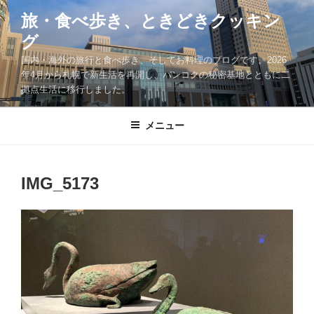
コ
旅・食べ歩き、ときどきクッキン
ン
グ
テ
ン
国内・海外の旅行と食べ歩き、そしてお料理のブログです。2026
ツ
年4月から札幌で新生活を再開し、バンコクの秘密基地とともに二
拠点生活に移行しました。
へ
ス
キ
メニュー
ッ
プ
IMG_5173