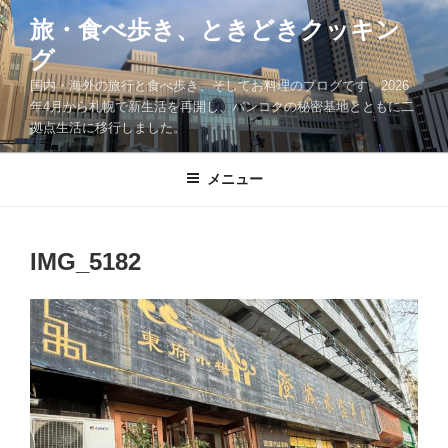
コ
旅・食べ歩き、ときどきクッキン
ン
グ
テ
ン
国内・海外の旅行と食べ歩き、そしてお料理のブログです。2026
ツ
年4月から札幌で新生活を再開し、バンコクの秘密基地とともに二
拠点生活に移行しました。
へ
ス
キ
メニュー
ッ
プ
IMG_5182