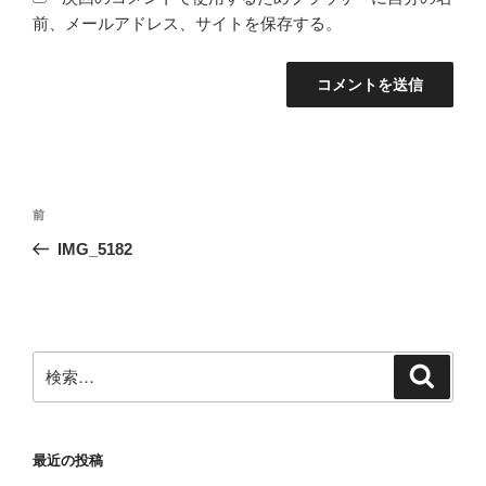
前、メールアドレス、サイトを保存する。
投
前
前
稿
の
IMG_5182
ナ
投
ビ
稿
ゲ
ー
検
検
シ
索
索:
ョ
ン
最近の投稿