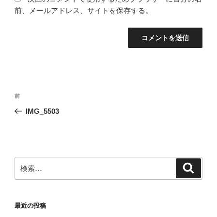
前、メールアドレス、サイトを保存する。
投
前
前
稿
の
IMG_5503
ナ
投
ビ
稿
ゲ
ー
検
検
シ
索
索:
ョ
ン
最近の投稿