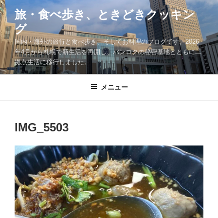
コ
旅・食べ歩き、ときどきクッキン
ン
グ
テ
ン
国内・海外の旅行と食べ歩き、そしてお料理のブログです。2026
ツ
年4月から札幌で新生活を再開し、バンコクの秘密基地とともに二
拠点生活に移行しました。
へ
ス
キ
メニュー
ッ
プ
IMG_5503