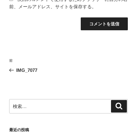
前、メールアドレス、サイトを保存する。
投
前
前
稿
の
IMG_7077
ナ
投
ビ
稿
ゲ
ー
検
検
シ
索
索:
ョ
ン
最近の投稿