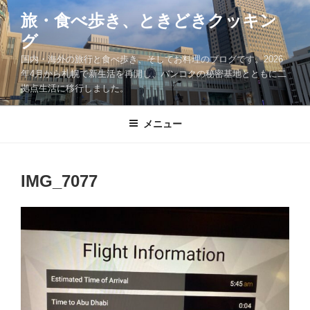
コ
旅・食べ歩き、ときどきクッキン
ン
グ
テ
ン
国内・海外の旅行と食べ歩き、そしてお料理のブログです。2026
ツ
年4月から札幌で新生活を再開し、バンコクの秘密基地とともに二
拠点生活に移行しました。
へ
ス
キ
メニュー
ッ
プ
IMG_7077