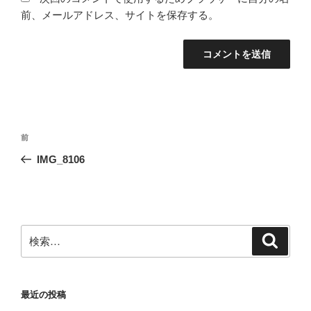
前、メールアドレス、サイトを保存する。
投
前
前
稿
の
IMG_8106
ナ
投
ビ
稿
ゲ
ー
検
検
シ
索
索:
ョ
ン
最近の投稿