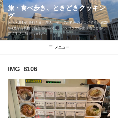
コ
旅・食べ歩き、ときどきクッキン
ン
グ
テ
ン
国内・海外の旅行と食べ歩き、そしてお料理のブログです。2026
ツ
年4月から札幌で新生活を再開し、バンコクの秘密基地とともに二
拠点生活に移行しました。
へ
ス
キ
メニュー
ッ
プ
IMG_8106