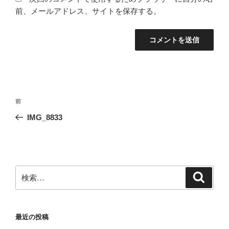
前、メールアドレス、サイトを保存する。
投
前
前
稿
の
IMG_8833
ナ
投
ビ
稿
ゲ
ー
検
検
シ
索
索:
ョ
ン
最近の投稿