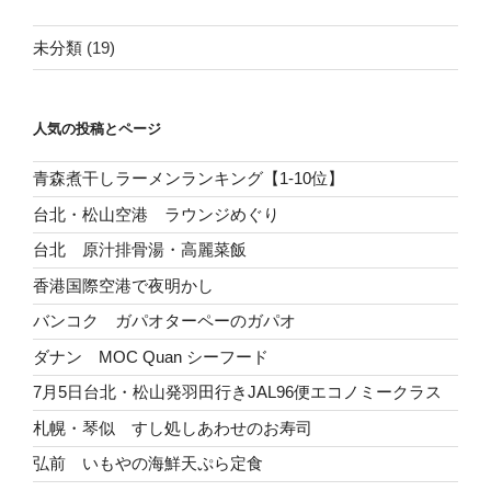
未分類
(19)
人気の投稿とページ
青森煮干しラーメンランキング【1-10位】
台北・松山空港 ラウンジめぐり
台北 原汁排骨湯・高麗菜飯
香港国際空港で夜明かし
バンコク ガパオターペーのガパオ
ダナン MOC Quan シーフード
7月5日台北・松山発羽田行きJAL96便エコノミークラス
札幌・琴似 すし処しあわせのお寿司
弘前 いもやの海鮮天ぷら定食