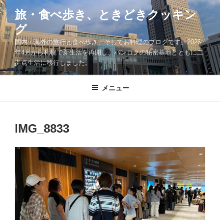
コ
旅・食べ歩き、ときどきクッキン
ン
グ
テ
ン
国内・海外の旅行と食べ歩き、そしてお料理のブログです。2026
ツ
年4月から札幌で新生活を再開し、バンコクの秘密基地とともに二
拠点生活に移行しました。
へ
ス
キ
メニュー
ッ
プ
IMG_8833