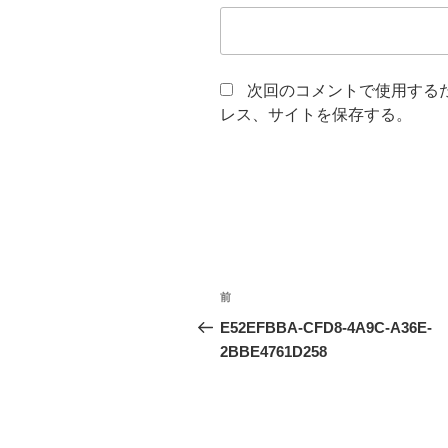
次回のコメントで使用する
レス、サイトを保存する。
投
前
前
稿
の
E52EFBBA-CFD8-4A9C-A36E-
投
2BBE4761D258
ナ
稿
ビ
ゲ