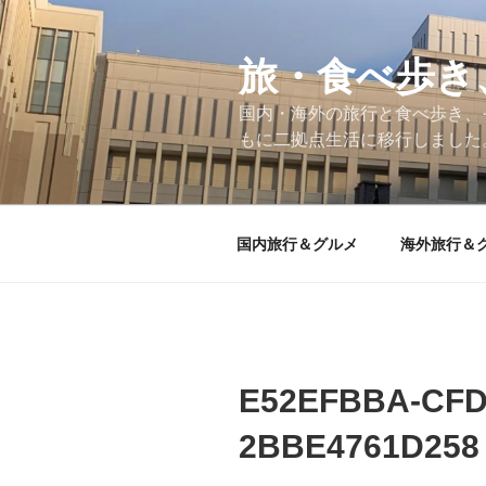
コ
ン
テ
旅・食べ歩き
ン
国内・海外の旅行と食べ歩き、
ツ
もに二拠点生活に移行しました
へ
ス
キ
ッ
国内旅行＆グルメ
海外旅行＆
プ
E52EFBBA-CFD
2BBE4761D258