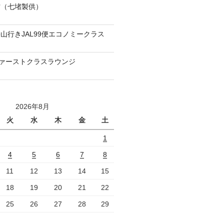
當（七堵製供）
山行きJAL99便エコノミークラス
ファーストクラスラウンジ
2026年8月
火
水
木
金
土
1
4
5
6
7
8
11
12
13
14
15
18
19
20
21
22
25
26
27
28
29