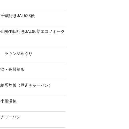
千歳行きJAL523便
松山発羽田行きJAL96便エコノミーク
港 ラウンジめぐり
骨湯・高麗菜飯
肉絲蛋炒飯（豚肉チャーハン）
の小籠湯包
のチャーハン