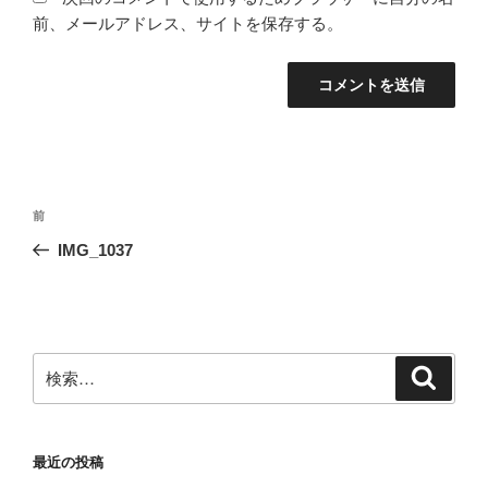
前、メールアドレス、サイトを保存する。
投
前
前
稿
の
IMG_1037
ナ
投
ビ
稿
ゲ
ー
検
検
シ
索
索:
ョ
ン
最近の投稿