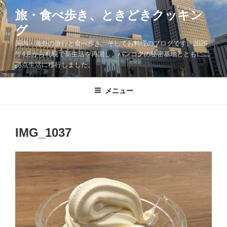
コ
旅・食べ歩き、ときどきクッキン
ン
グ
テ
ン
国内・海外の旅行と食べ歩き、そしてお料理のブログです。2026
ツ
年4月から札幌で新生活を再開し、バンコクの秘密基地とともに二
拠点生活に移行しました。
へ
ス
キ
メニュー
ッ
プ
IMG_1037