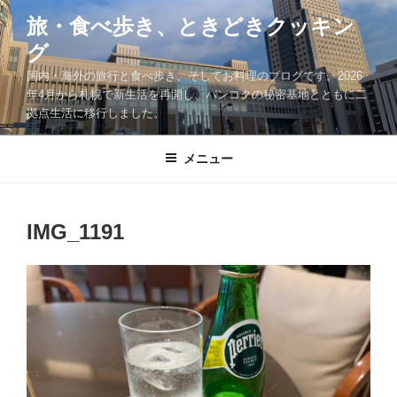
コ
旅・食べ歩き、ときどきクッキン
ン
グ
テ
ン
国内・海外の旅行と食べ歩き、そしてお料理のブログです。2026
ツ
年4月から札幌で新生活を再開し、バンコクの秘密基地とともに二
拠点生活に移行しました。
へ
ス
キ
メニュー
ッ
プ
IMG_1191