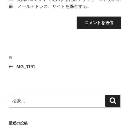
前、メールアドレス、サイトを保存する。
投
前
前
稿
の
IMG_1191
ナ
投
ビ
稿
ゲ
ー
検
検
シ
索
索:
ョ
ン
最近の投稿