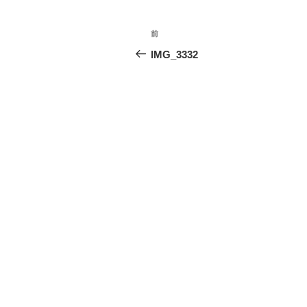
投
前
前
稿
の
IMG_3332
投
ナ
稿
ビ
ゲ
ー
シ
ョ
ン