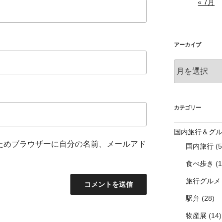
« 7月
アーカイブ
ア
ー
カ
イ
ブ
カテゴリー
国内旅行＆グ
ためブラウザーに自分の名前、メールアド
国内旅行
(5
食べ歩き
(1
旅行グルメ
駅弁
(28)
物産展
(14)