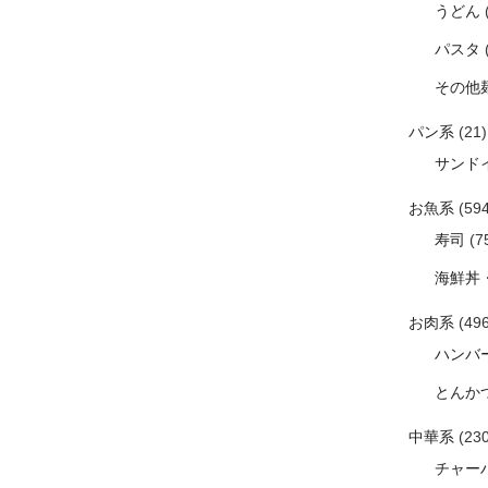
うどん
パスタ
その他
パン系
(21)
サンド
お魚系
(594
寿司
(7
海鮮丼
お肉系
(496
ハンバ
とんか
中華系
(230
チャー