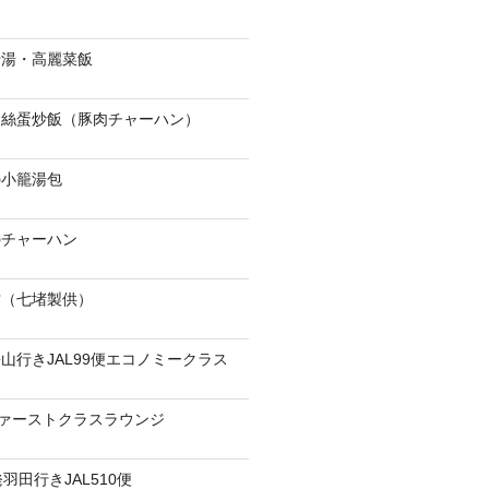
骨湯・高麗菜飯
肉絲蛋炒飯（豚肉チャーハン）
の小籠湯包
のチャーハン
當（七堵製供）
山行きJAL99便エコノミークラス
ファーストクラスラウンジ
羽田行きJAL510便