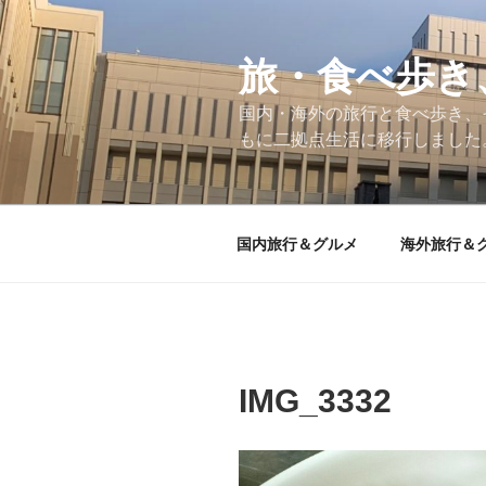
コ
ン
テ
旅・食べ歩き
ン
国内・海外の旅行と食べ歩き、
ツ
もに二拠点生活に移行しました
へ
ス
キ
ッ
国内旅行＆グルメ
海外旅行＆
プ
IMG_3332