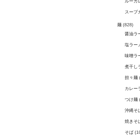
ルーカ
スープ
麺
(828)
醤油ラ
塩ラー
味噌ラ
煮干し
担々麺
カレー
つけ麺
沖縄そ
焼きそ
そば
(1