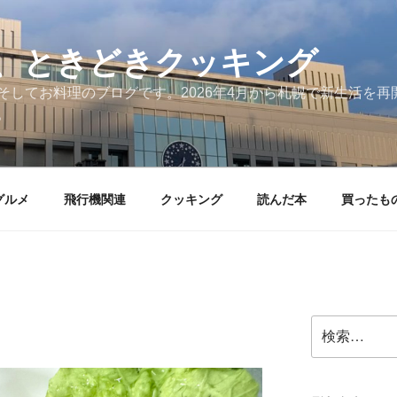
、ときどきクッキング
そしてお料理のブログです。2026年4月から札幌で新生活を
。
グルメ
飛行機関連
クッキング
読んだ本
買ったも
検
索: