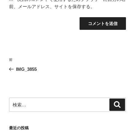
前、メールアドレス、サイトを保存する。
投
前
前
稿
の
IMG_3855
ナ
投
ビ
稿
ゲ
ー
検
検
シ
索
索:
ョ
ン
最近の投稿