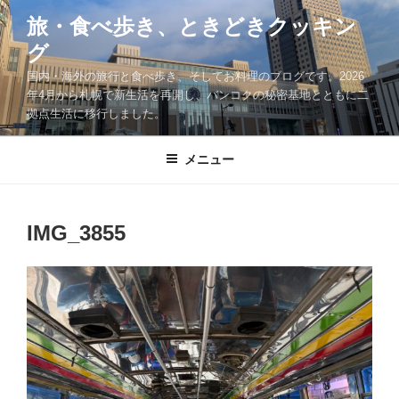
コ
旅・食べ歩き、ときどきクッキン
ン
グ
テ
ン
国内・海外の旅行と食べ歩き、そしてお料理のブログです。2026
ツ
年4月から札幌で新生活を再開し、バンコクの秘密基地とともに二
拠点生活に移行しました。
へ
ス
キ
メニュー
ッ
プ
IMG_3855