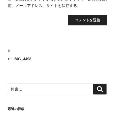
前、メールアドレス、サイトを保存する。
投
前
前
稿
の
IMG_4498
ナ
投
ビ
稿
ゲ
ー
検
検
シ
索
索:
ョ
ン
最近の投稿