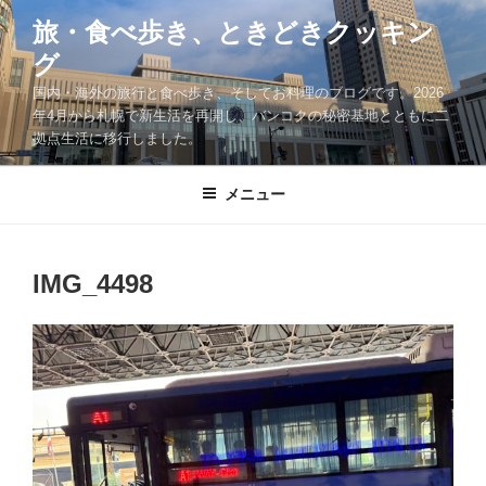
コ
旅・食べ歩き、ときどきクッキン
ン
グ
テ
ン
国内・海外の旅行と食べ歩き、そしてお料理のブログです。2026
ツ
年4月から札幌で新生活を再開し、バンコクの秘密基地とともに二
拠点生活に移行しました。
へ
ス
キ
メニュー
ッ
プ
IMG_4498