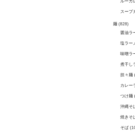
ルーカ
スープ
麺
(828)
醤油ラ
塩ラー
味噌ラ
煮干し
担々麺
カレー
つけ麺
沖縄そ
焼きそ
そば
(1