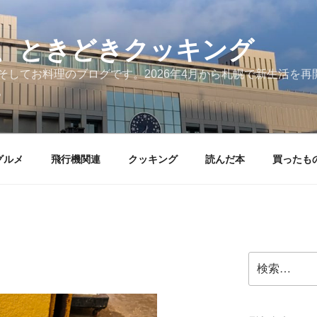
、ときどきクッキング
そしてお料理のブログです。2026年4月から札幌で新生活を
。
グルメ
飛行機関連
クッキング
読んだ本
買ったも
検
索: