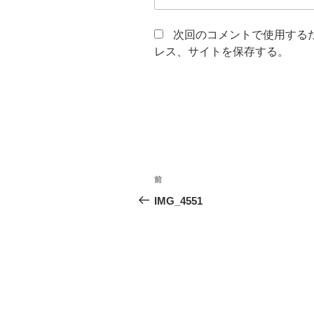
次回のコメントで使用する
レス、サイトを保存する。
投
前
前
稿
の
IMG_4551
投
ナ
稿
ビ
ゲ
ー