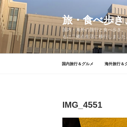
コ
ン
テ
旅・食べ歩き
ン
国内・海外の旅行と食べ歩き、
ツ
もに二拠点生活に移行しました
へ
ス
キ
ッ
国内旅行＆グルメ
海外旅行＆
プ
IMG_4551