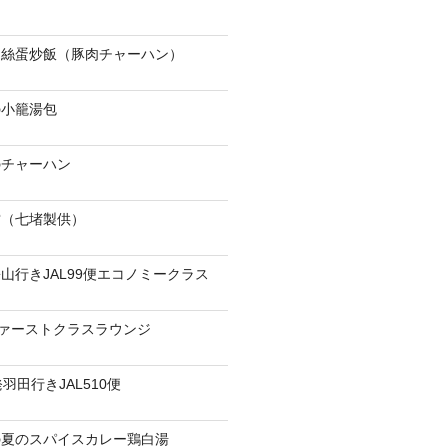
肉絲蛋炒飯（豚肉チャーハン）
の小籠湯包
のチャーハン
當（七堵製供）
山行きJAL99便エコノミークラス
ファーストクラスラウンジ
羽田行きJAL510便
の夏のスパイスカレー鶏白湯