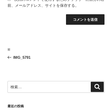
前、メールアドレス、サイトを保存する。
投
前
前
稿
の
IMG_5791
ナ
投
ビ
稿
ゲ
ー
検
検
シ
索
索:
ョ
ン
最近の投稿