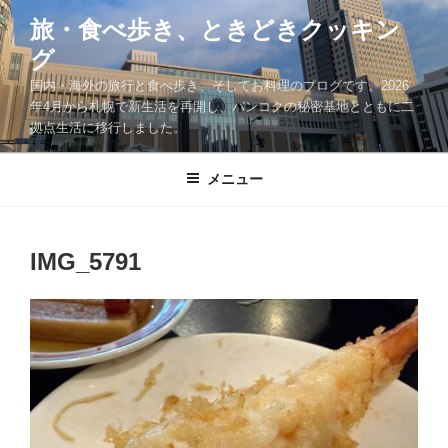
コ
旅・食べ歩き、ときどきクッキン
ン
グ
テ
ン
国内・海外の旅行と食べ歩き、そしてお料理のブログです。2026
ツ
年4月から札幌で新生活を再開し、バンコクの秘密基地とともに二
拠点生活に移行しました。
へ
ス
キ
メニュー
ッ
プ
IMG_5791