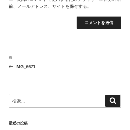
前、メールアドレス、サイトを保存する。
投
前
前
稿
の
IMG_6671
ナ
投
ビ
稿
ゲ
ー
検
検
シ
索
索:
ョ
ン
最近の投稿