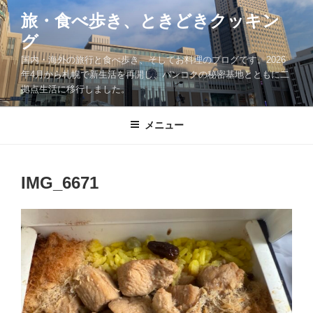
コ
旅・食べ歩き、ときどきクッキン
ン
グ
テ
ン
国内・海外の旅行と食べ歩き、そしてお料理のブログです。2026
ツ
年4月から札幌で新生活を再開し、バンコクの秘密基地とともに二
拠点生活に移行しました。
へ
ス
キ
メニュー
ッ
プ
IMG_6671