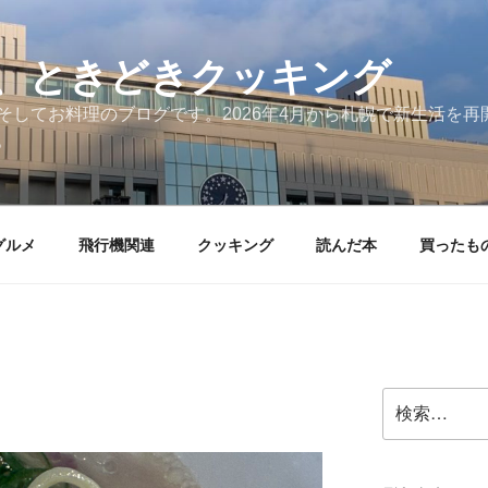
、ときどきクッキング
そしてお料理のブログです。2026年4月から札幌で新生活を
。
グルメ
飛行機関連
クッキング
読んだ本
買ったも
検
索: