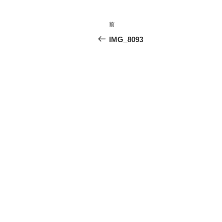
投
前
前
稿
の
IMG_8093
投
ナ
稿
ビ
ゲ
ー
シ
ョ
ン