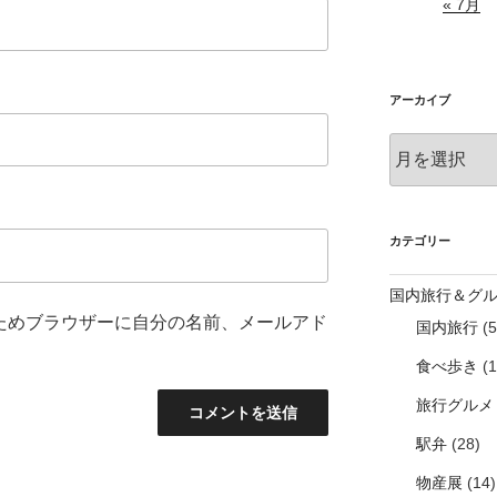
« 7月
アーカイブ
ア
ー
カ
イ
ブ
カテゴリー
国内旅行＆グ
ためブラウザーに自分の名前、メールアド
国内旅行
(5
食べ歩き
(1
旅行グルメ
駅弁
(28)
物産展
(14)