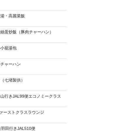
骨湯・高麗菜飯
肉絲蛋炒飯（豚肉チャーハン）
の小籠湯包
のチャーハン
當（七堵製供）
山行きJAL99便エコノミークラス
ファーストクラスラウンジ
羽田行きJAL510便