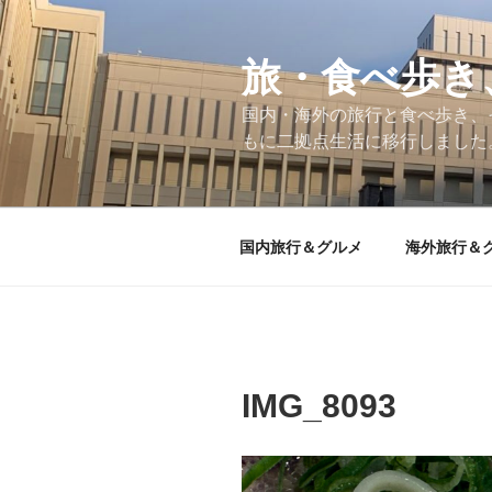
コ
ン
テ
旅・食べ歩き
ン
国内・海外の旅行と食べ歩き、
ツ
もに二拠点生活に移行しました
へ
ス
キ
ッ
国内旅行＆グルメ
海外旅行＆
プ
IMG_8093