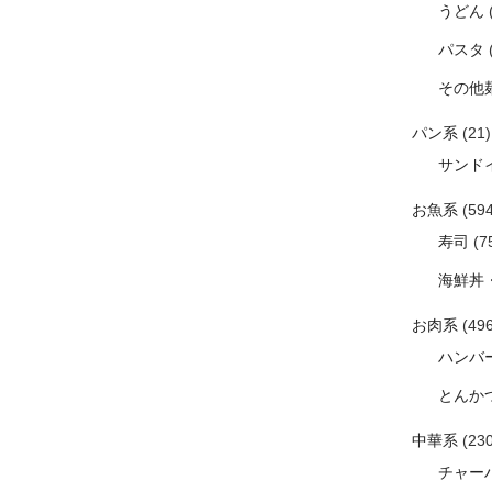
うどん
パスタ
その他
パン系
(21)
サンド
お魚系
(594
寿司
(7
海鮮丼
お肉系
(496
ハンバ
とんか
中華系
(230
チャー