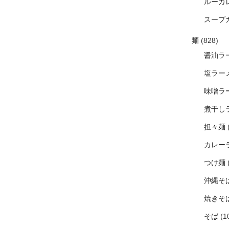
ルーカ
スープ
麺
(828)
醤油ラ
塩ラー
味噌ラ
煮干し
担々麺
カレー
つけ麺
沖縄そ
焼きそ
そば
(1