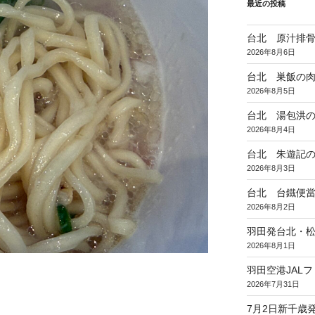
最近の投稿
台北 原汁排
2026年8月6日
台北 巣飯の
2026年8月5日
台北 湯包洪
2026年8月4日
台北 朱遊記
2026年8月3日
台北 台鐵便
2026年8月2日
羽田発台北・松
2026年8月1日
羽田空港JAL
2026年7月31日
7月2日新千歳発