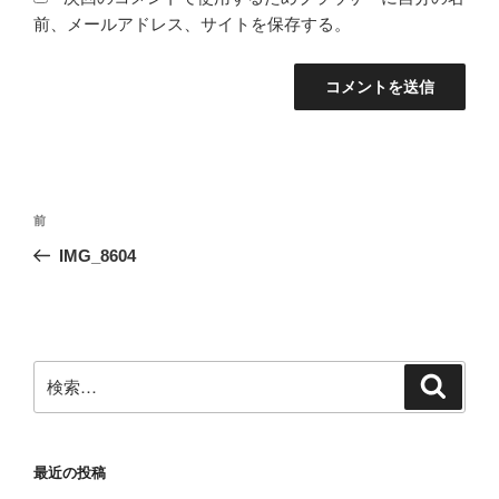
前、メールアドレス、サイトを保存する。
投
前
前
稿
の
IMG_8604
ナ
投
ビ
稿
ゲ
ー
検
検
シ
索
索:
ョ
ン
最近の投稿