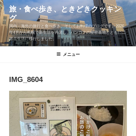
コ
旅・食べ歩き、ときどきクッキン
ン
グ
テ
ン
国内・海外の旅行と食べ歩き、そしてお料理のブログです。2026
ツ
年4月から札幌で新生活を再開し、バンコクの秘密基地とともに二
拠点生活に移行しました。
へ
ス
キ
メニュー
ッ
プ
IMG_8604