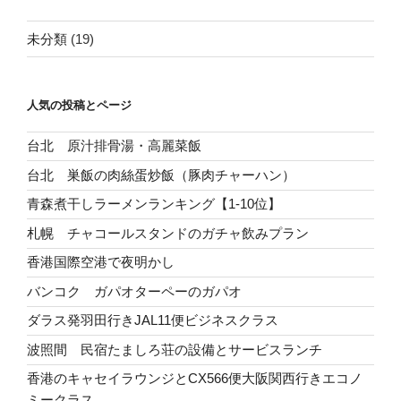
未分類
(19)
人気の投稿とページ
台北 原汁排骨湯・高麗菜飯
台北 巣飯の肉絲蛋炒飯（豚肉チャーハン）
青森煮干しラーメンランキング【1-10位】
札幌 チャコールスタンドのガチャ飲みプラン
香港国際空港で夜明かし
バンコク ガパオターペーのガパオ
ダラス発羽田行きJAL11便ビジネスクラス
波照間 民宿たましろ荘の設備とサービスランチ
香港のキャセイラウンジとCX566便大阪関西行きエコノ
ミークラス