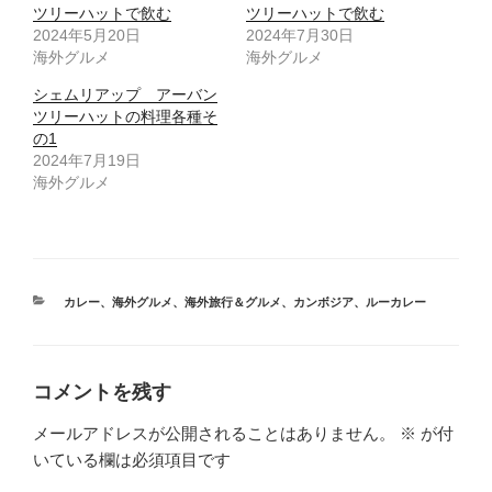
ツリーハットで飲む
ツリーハットで飲む
2024年5月20日
2024年7月30日
海外グルメ
海外グルメ
シェムリアップ アーバン
ツリーハットの料理各種そ
の1
2024年7月19日
海外グルメ
カ
カレー
、
海外グルメ
、
海外旅行＆グルメ
、
カンボジア
、
ルーカレー
テ
ゴ
リ
ー
コメントを残す
メールアドレスが公開されることはありません。
※
が付
いている欄は必須項目です