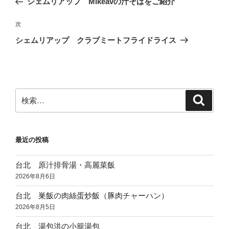
シェムリアップ Mikeavの汁そばをご紹介
ナ
投
ビ
稿
次
次
ゲ
の
シェムリアップ クラブミートフライドライス
投
ー
稿
シ
ョ
ン
検
検
索
索:
最近の投稿
台北 原汁排骨湯・高麗菜飯
2026年8月6日
台北 巣飯の肉絲蛋炒飯（豚肉チャーハン）
2026年8月5日
台北 湯包洪の小籠湯包