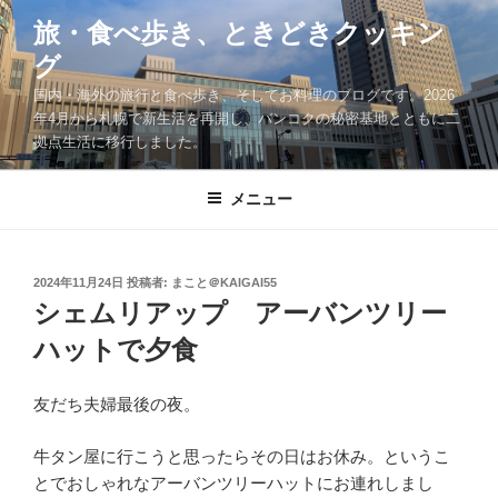
コ
旅・食べ歩き、ときどきクッキン
ン
グ
テ
ン
国内・海外の旅行と食べ歩き、そしてお料理のブログです。2026
ツ
年4月から札幌で新生活を再開し、バンコクの秘密基地とともに二
拠点生活に移行しました。
へ
ス
キ
メニュー
ッ
プ
投
2024年11月24日
投稿者:
まこと＠KAIGAI55
稿
シェムリアップ アーバンツリー
日:
ハットで夕食
友だち夫婦最後の夜。
牛タン屋に行こうと思ったらその日はお休み。というこ
とでおしゃれなアーバンツリーハットにお連れしまし