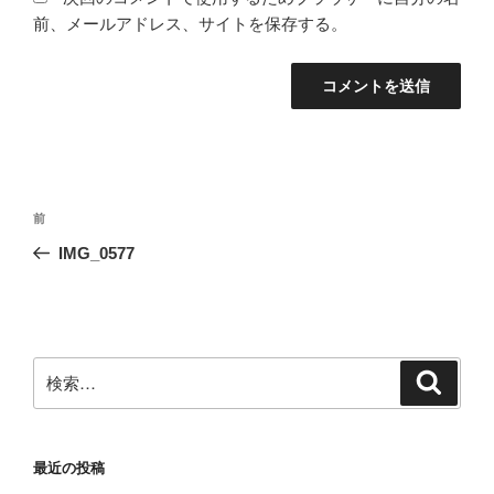
前、メールアドレス、サイトを保存する。
投
前
前
稿
の
IMG_0577
ナ
投
ビ
稿
ゲ
ー
検
検
シ
索
索:
ョ
ン
最近の投稿