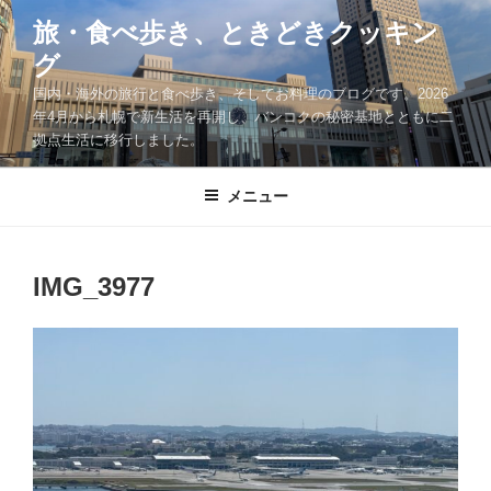
コ
旅・食べ歩き、ときどきクッキン
ン
グ
テ
ン
国内・海外の旅行と食べ歩き、そしてお料理のブログです。2026
ツ
年4月から札幌で新生活を再開し、バンコクの秘密基地とともに二
拠点生活に移行しました。
へ
ス
キ
メニュー
ッ
プ
IMG_3977