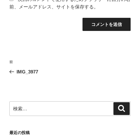
前、メールアドレス、サイトを保存する。
投
前
前
稿
の
IMG_3977
ナ
投
ビ
稿
ゲ
ー
検
検
シ
索
索:
ョ
ン
最近の投稿