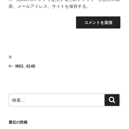
前、メールアドレス、サイトを保存する。
投
前
前
稿
の
IMG_4148
ナ
投
ビ
稿
ゲ
ー
検
検
シ
索
索:
ョ
ン
最近の投稿