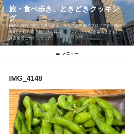
コ
旅・食べ歩き、ときどきクッキン
ン
グ
テ
ン
国内・海外の旅行と食べ歩き、そしてお料理のブログです。2026
ツ
年4月から札幌で新生活を再開し、バンコクの秘密基地とともに二
拠点生活に移行しました。
へ
ス
キ
メニュー
ッ
プ
IMG_4148