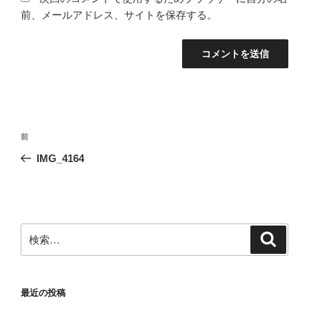
前、メールアドレス、サイトを保存する。
投
前
前
稿
の
IMG_4164
ナ
投
ビ
稿
ゲ
ー
検
検
シ
索
索:
ョ
ン
最近の投稿