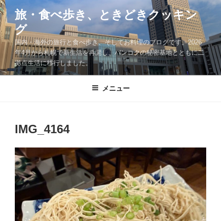
コ
旅・食べ歩き、ときどきクッキン
ン
グ
テ
ン
国内・海外の旅行と食べ歩き、そしてお料理のブログです。2026
ツ
年4月から札幌で新生活を再開し、バンコクの秘密基地とともに二
拠点生活に移行しました。
へ
ス
キ
メニュー
ッ
プ
IMG_4164