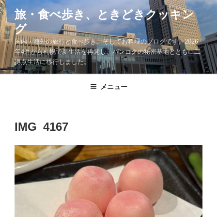
コ
旅・食べ歩き、ときどきクッキン
ン
グ
テ
ン
国内・海外の旅行と食べ歩き、そしてお料理のブログです。2026
ツ
年4月から札幌で新生活を再開し、バンコクの秘密基地とともに二
拠点生活に移行しました。
へ
ス
キ
メニュー
ッ
プ
IMG_4167