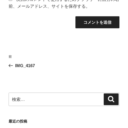
前、メールアドレス、サイトを保存する。
投
前
前
稿
の
IMG_4167
ナ
投
ビ
稿
ゲ
ー
検
検
シ
索
索:
ョ
ン
最近の投稿