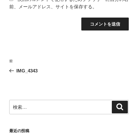
前、メールアドレス、サイトを保存する。
投
前
前
稿
の
IMG_4343
ナ
投
ビ
稿
ゲ
ー
検
検
シ
索
索:
ョ
ン
最近の投稿