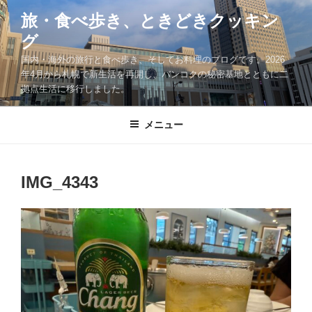
コ
旅・食べ歩き、ときどきクッキン
ン
グ
テ
ン
国内・海外の旅行と食べ歩き、そしてお料理のブログです。2026
ツ
年4月から札幌で新生活を再開し、バンコクの秘密基地とともに二
拠点生活に移行しました。
へ
ス
キ
メニュー
ッ
プ
IMG_4343