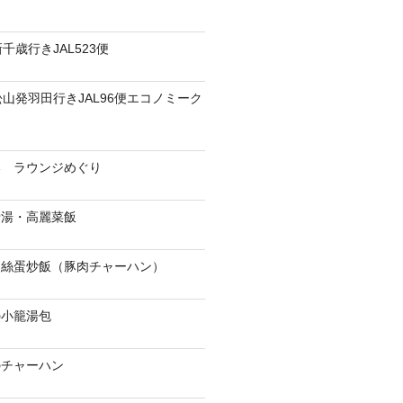
千歳行きJAL523便
松山発羽田行きJAL96便エコノミーク
港 ラウンジめぐり
骨湯・高麗菜飯
肉絲蛋炒飯（豚肉チャーハン）
の小籠湯包
のチャーハン