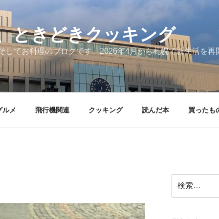
、ときどきクッキング
そしてお料理のブログです。2026年4月から札幌で新生活を
。
グルメ
飛行機関連
クッキング
読んだ本
買ったも
検
索: