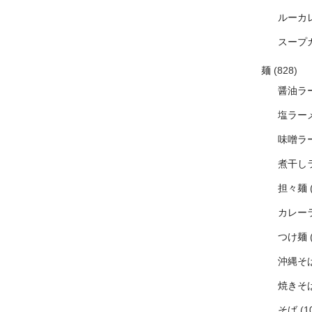
ルーカ
スープ
麺
(828)
醤油ラ
塩ラー
味噌ラ
煮干し
担々麺
カレー
つけ麺
沖縄そ
焼きそ
そば
(1