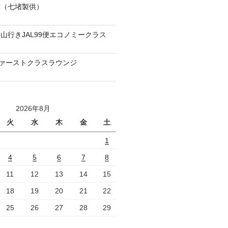
當（七堵製供）
山行きJAL99便エコノミークラス
ファーストクラスラウンジ
2026年8月
火
水
木
金
土
1
4
5
6
7
8
11
12
13
14
15
18
19
20
21
22
25
26
27
28
29