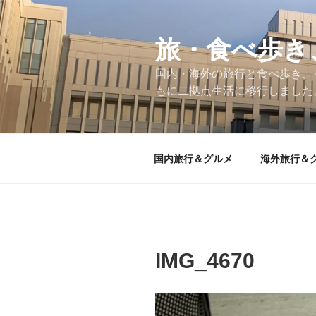
コ
ン
テ
旅・食べ歩き
ン
国内・海外の旅行と食べ歩き、
ツ
もに二拠点生活に移行しました
へ
ス
キ
ッ
国内旅行＆グルメ
海外旅行＆
プ
IMG_4670