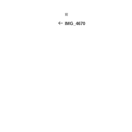
投
前
前
稿
の
IMG_4670
投
ナ
稿
ビ
ゲ
ー
シ
ョ
ン