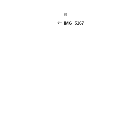
投
前
前
稿
の
IMG_5167
投
ナ
稿
ビ
ゲ
ー
シ
ョ
ン