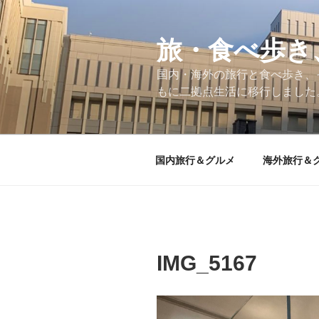
コ
ン
テ
旅・食べ歩き
ン
国内・海外の旅行と食べ歩き、
ツ
もに二拠点生活に移行しました
へ
ス
キ
ッ
国内旅行＆グルメ
海外旅行＆
プ
IMG_5167