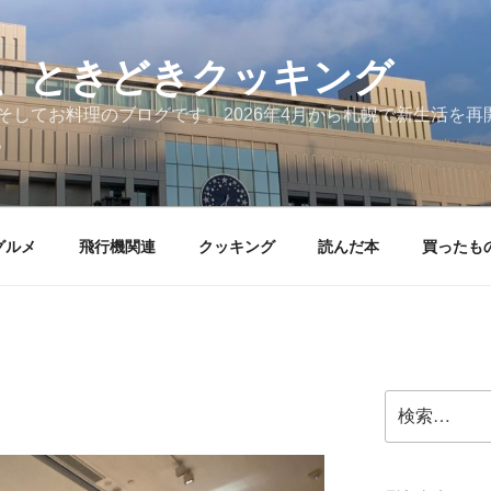
、ときどきクッキング
そしてお料理のブログです。2026年4月から札幌で新生活を
。
グルメ
飛行機関連
クッキング
読んだ本
買ったも
検
索: