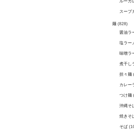
ルーカ
スープ
麺
(828)
醤油ラ
塩ラー
味噌ラ
煮干し
担々麺
カレー
つけ麺
沖縄そ
焼きそ
そば
(1