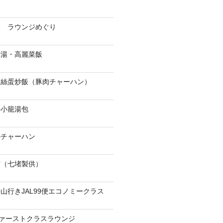
港 ラウンジめぐり
骨湯・高麗菜飯
肉絲蛋炒飯（豚肉チャーハン）
の小籠湯包
のチャーハン
當（七堵製供）
山行きJAL99便エコノミークラス
ファーストクラスラウンジ