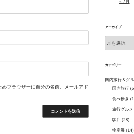
« 7月
アーカイブ
ア
ー
カ
イ
ブ
カテゴリー
国内旅行＆グ
ためブラウザーに自分の名前、メールアド
国内旅行
(5
食べ歩き
(1
旅行グルメ
駅弁
(28)
物産展
(14)