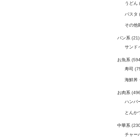
うどん
パスタ
その他
パン系
(21)
サンド
お魚系
(594
寿司
(7
海鮮丼
お肉系
(496
ハンバ
とんか
中華系
(230
チャー