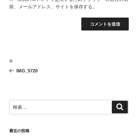
前、メールアドレス、サイトを保存する。
投
前
前
稿
の
IMG_5720
ナ
投
ビ
稿
ゲ
ー
検
検
シ
索
索:
ョ
ン
最近の投稿