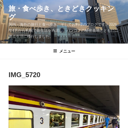
コ
旅・食べ歩き、ときどきクッキン
ン
グ
テ
ン
国内・海外の旅行と食べ歩き、そしてお料理のブログです。2026
ツ
年4月から札幌で新生活を再開し、バンコクの秘密基地とともに二
拠点生活に移行しました。
へ
ス
キ
メニュー
ッ
プ
IMG_5720