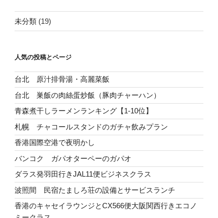
未分類
(19)
人気の投稿とページ
台北 原汁排骨湯・高麗菜飯
台北 巣飯の肉絲蛋炒飯（豚肉チャーハン）
青森煮干しラーメンランキング【1-10位】
札幌 チャコールスタンドのガチャ飲みプラン
香港国際空港で夜明かし
バンコク ガパオターペーのガパオ
ダラス発羽田行きJAL11便ビジネスクラス
波照間 民宿たましろ荘の設備とサービスランチ
香港のキャセイラウンジとCX566便大阪関西行きエコノ
ミークラス