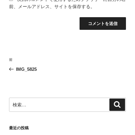
前、メールアドレス、サイトを保存する。
投
前
前
稿
の
IMG_5825
ナ
投
ビ
稿
ゲ
ー
検
検
シ
索
索:
ョ
ン
最近の投稿