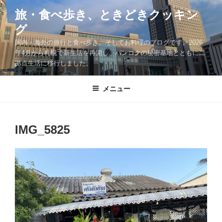
コ
旅・食べ歩き、ときどきクッキン
ン
グ
テ
ン
国内・海外の旅行と食べ歩き、そしてお料理のブログです。2026
ツ
年4月から札幌で新生活を再開し、バンコクの秘密基地とともに二
拠点生活に移行しました。
へ
ス
キ
メニュー
ッ
プ
IMG_5825