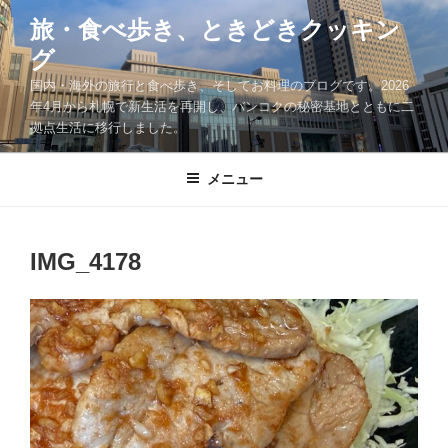
コ
旅・食べ歩き、ときどきクッキン
ン
グ
テ
ン
国内・海外の旅行と食べ歩き、そしてお料理のブログです。2026
ツ
年4月から札幌で新生活を再開し、バンコクの秘密基地とともに二
拠点生活に移行しました。
へ
ス
キ
メニュー
ッ
プ
IMG_4178