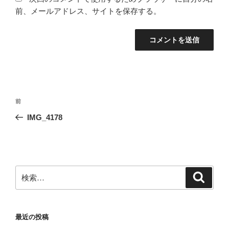
前、メールアドレス、サイトを保存する。
投
前
前
稿
の
IMG_4178
ナ
投
ビ
稿
ゲ
ー
検
検
シ
索
索:
ョ
ン
最近の投稿