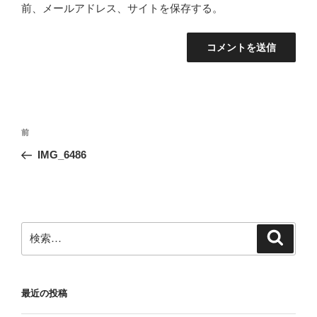
前、メールアドレス、サイトを保存する。
投
前
前
稿
の
IMG_6486
ナ
投
ビ
稿
ゲ
ー
検
検
シ
索
索:
ョ
ン
最近の投稿