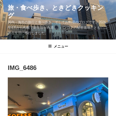
コ
旅・食べ歩き、ときどきクッキン
ン
グ
テ
ン
国内・海外の旅行と食べ歩き、そしてお料理のブログです。2026
ツ
年4月から札幌で新生活を再開し、バンコクの秘密基地とともに二
拠点生活に移行しました。
へ
ス
キ
メニュー
ッ
プ
IMG_6486