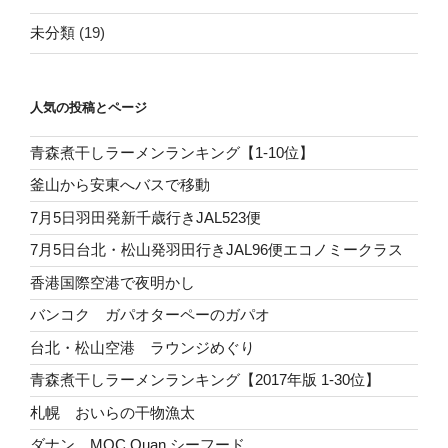
未分類
(19)
人気の投稿とページ
青森煮干しラーメンランキング【1-10位】
釜山から安東へバスで移動
7月5日羽田発新千歳行きJAL523便
7月5日台北・松山発羽田行きJAL96便エコノミークラス
香港国際空港で夜明かし
バンコク ガパオターペーのガパオ
台北・松山空港 ラウンジめぐり
青森煮干しラーメンランキング【2017年版 1-30位】
札幌 おいらの干物漁太
ダナン MOC Quan シーフード